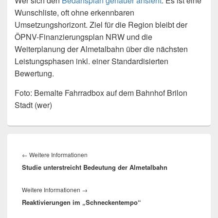
Wer sich den
Bedarfsplan genauer ansieht
: Es ist eine
Wunschliste, oft ohne erkennbaren
Umsetzungshorizont. Ziel für die Region bleibt der
ÖPNV-Finanzierungsplan NRW und die
Weiterplanung der Almetalbahn über die nächsten
Leistungsphasen inkl. einer Standardisierten
Bewertung.
Foto: Bemalte Fahrradbox auf dem Bahnhof Brilon
Stadt (wer)
Beitragsnavigation
Vorheriger
←
Weitere Informationen
Studie unterstreicht Bedeutung der Almetalbahn
Beitrag:
Nächster
Weitere Informationen
→
Reaktivierungen im „Schneckentempo“
Beitrag: