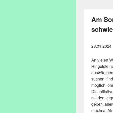
Am Son
schwie
28.01.2024
An vielen W
Ringelstein
auswärtigen
suchen, find
möglich, oh
Die Initiati
mit dem eig
geben, alle
maximal Alm