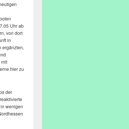
 heutigen
boten
 7.05 Uhr ab
n, von dort
nft in
n ergänzten,
und
 mit
erne hier zu
os der
eaktivierte
 in wenigen
 Nordhessen