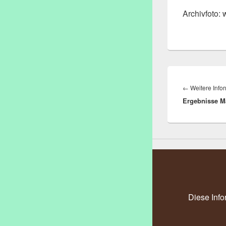
Archivfoto: 
Beitragsnav
←
Weitere Info
Ergebnisse M
Diese Info