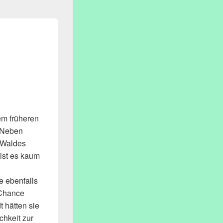
em früheren
. Neben
r Waldes
 ist es kaum
e ebenfalls
 Chance
 hätten sie
chkeit zur