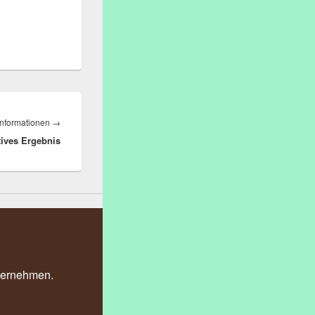
Nächster
Informationen
→
tives Ergebnis
Beitrag:
nternehmen.