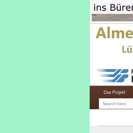
Primäres
Das Projekt
Menü
Search
for: