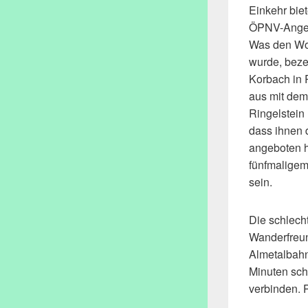
Einkehr biet
ÖPNV-Angebo
Was den Wo
wurde, bezei
Korbach in 
aus mit dem
Ringelstein
dass ihnen 
angeboten h
fünfmaligem
sein.
Die schlech
Wanderfreund
Almetalbahn
Minuten sch
verbinden. 