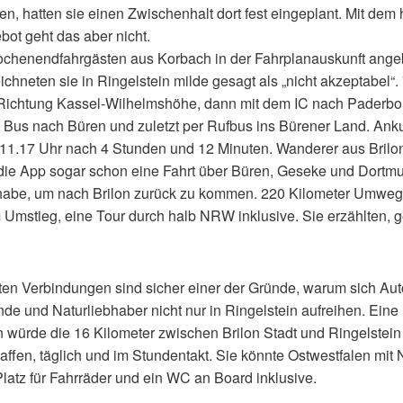
en, hatten sie einen Zwischenhalt dort fest eingeplant. Mit dem
t geht das aber nicht.
chenendfahrgästen aus Korbach in der Fahrplanauskunft ange
chneten sie in Ringelstein milde gesagt als „nicht akzeptabel“.
Richtung Kassel-Wilhelmshöhe, dann mit dem IC nach Paderbor
 Bus nach Büren und zuletzt per Rufbus ins Bürener Land. Anku
 11.17 Uhr nach 4 Stunden und 12 Minuten. Wanderer aus Brilo
die App sogar schon eine Fahrt über Büren, Geseke und Dortm
abe, um nach Brilon zurück zu kommen. 220 Kilometer Umweg
 Umstieg, eine Tour durch halb NRW inklusive. Sie erzählten, g
ten Verbindungen sind sicher einer der Gründe, warum sich Aut
e und Naturliebhaber nicht nur in Ringelstein aufreihen. Eine r
 würde die 16 Kilometer zwischen Brilon Stadt und Ringelstein
affen, täglich und im Stundentakt. Sie könnte Ostwestfalen mit
Platz für Fahrräder und ein WC an Board inklusive.